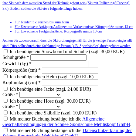
ihre Ski nach dem aktuellen Stand der Technik gebaut sein (Ski mit Taillierung/"Carving"
Ski). Zudem sollten die Ski etwa folgende Länge haben:
Für Kinder: Ski reichen bis zum Kinn
Für Erwachsene Anfänger/Anfänger mit Vorkenntnisse: Körpergröße minus 15 cm
Für Erwachsene Fortgeschrittene: Körpergröße minus 10 cm
Achten Sie zudem darauf, dass die Ski ordnungsgemäß für die jeweilige Person eingestellt
sind. Dies sollte durch eine fachkundige Person (z.B. Sporthändler) durchgeführt werden.
Ich benötige ein Snowboard und Schuhe (zzgl. 30,00 EUR)
Schuhgröße
*
Gewicht (kg)
*
Körpergröße (cm)
*
Ich benötige einen Helm (zzgl. 10,00 EUR)
Kopfumfang (cm)
*
Ich benötige eine Jacke (zzgl. 24,00 EUR)
Größe
*
Ich benötige eine Hose (zzgl. 30,00 EUR)
Größe
*
Ich benötige eine Skibrille (zzgl. 10,00 EUR)
Mit meiner Buchung bestätige ich die
Allgemeine
Geschäftsbedingungen der Schnee-Sportschule Mehliskopf GmbH
.
Mit meiner Buchung bestätige ich die
Datenschutzerklärung der
Schnee-Sportschule Mehliskopf GmbH
.