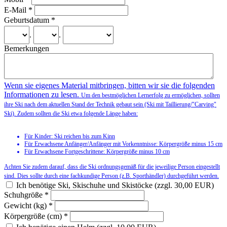
E-Mail
*
Geburtsdatum
*
.
.
Bemerkungen
Wenn sie eigenes Material mitbringen, bitten wir sie die folgenden
Informationen zu lesen.
Um den bestmöglichen Lernerfolg zu ermöglichen, sollten
ihre Ski nach dem aktuellen Stand der Technik gebaut sein (Ski mit Taillierung/"Carving"
Ski). Zudem sollten die Ski etwa folgende Länge haben:
Für Kinder: Ski reichen bis zum Kinn
Für Erwachsene Anfänger/Anfänger mit Vorkenntnisse: Körpergröße minus 15 cm
Für Erwachsene Fortgeschrittene: Körpergröße minus 10 cm
Achten Sie zudem darauf, dass die Ski ordnungsgemäß für die jeweilige Person eingestellt
sind. Dies sollte durch eine fachkundige Person (z.B. Sporthändler) durchgeführt werden.
Ich benötige Ski, Skischuhe und Skistöcke (zzgl. 30,00 EUR)
Schuhgröße
*
Gewicht (kg)
*
Körpergröße (cm)
*